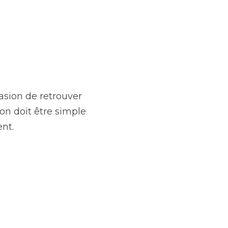
etrouver son coeur 
et efficace. SPKR a 