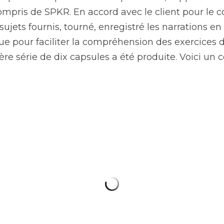
 En accord avec le client pour le contenu, nous avons sc
 enregistré les narrations en studio et réalisé le tout de 
nsion des exercices destinées aux enfants. Une première 
un court résumé: 