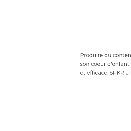
Produire du contenu a
d'enfant! La scénarisa
ses propres studios d