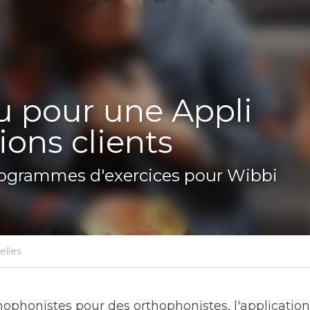
ur une Appli interactions c
grammes d'exercices pour Wibbi
tenu,
Nouvelles
honistes pour des orthophonistes, l'application 
Wibbi
a 