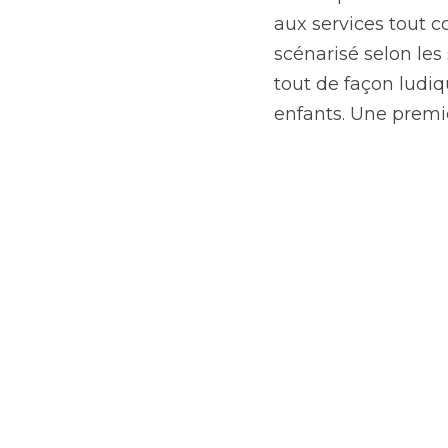
tout compris de SPKR.
sujets fournis, tourné,
faciliter la compréhe
a été produite. Voici 