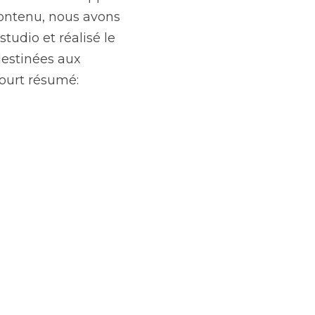
énarisé selon les 
façon ludique pour 
série de dix capsules 