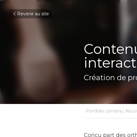
Revenir au site
Contenu po
Création de pro
29 juin 2023
·
Portfolio con
Concu part des orthop