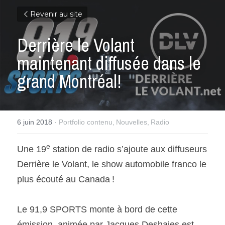
Revenir au site
Derrière le Volant 
maintenant diffusée dans le 
grand Montréal!
6 juin 2018
·
Portfolio contenu,
Nouvelles,
Radio
e
Une 19
 station de radio s’ajoute aux diffuseurs 
Derrière le Volant, le show automobile franco le 
plus écouté au Canada !
Le 91,9 SPORTS monte à bord de cette 
émission, animée par Jacques Deshaies est 