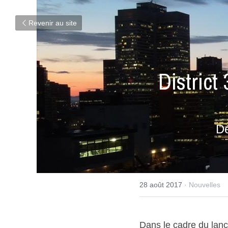
Revenir au site
District
Dé
28 août 2017
·
Nouvelles
Dans le cadre du lance