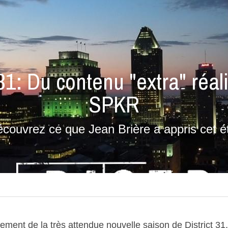
 31: Du contenu "extra" réal
SPKR
couvrez ce que Jean Brière a appris cet é
ment de la très attendue nouvelle saison de District 31, 