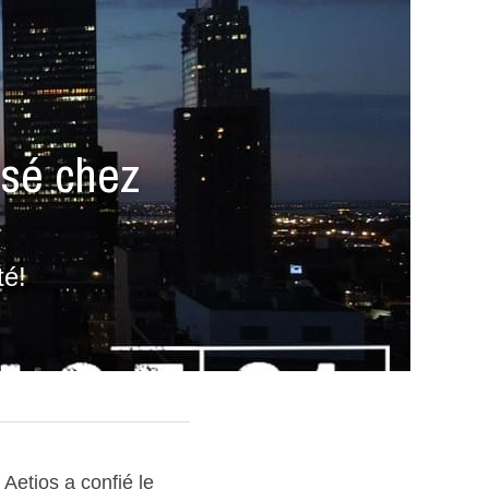
isé chez 
té!
Aetios a confié le 