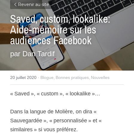
Revenir au site
Saved, custom, lookalike: 
Aide-mémoire sur les 
audiences Facebook
par Dan Tardif
20 juillet 2020
·
Blogue,
Bonnes pratiques,
Nouvelles
« Saved », « custom », « lookalike »…
Dans la langue de Molière, on dira « 
Sauvegardée », « personnalisée » et « 
similaires » si vous préférez.