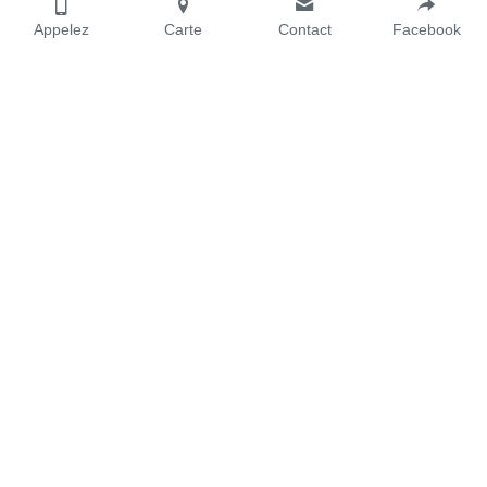
Appelez
Carte
Contact
Facebook
4030 rue St-Ambroise, #112, Montréal, Qc, H4C 2C7
Du lundi au vendredi de 9h à 17h
1-514-266-2665
info@
spkr.studio
Nom
Email