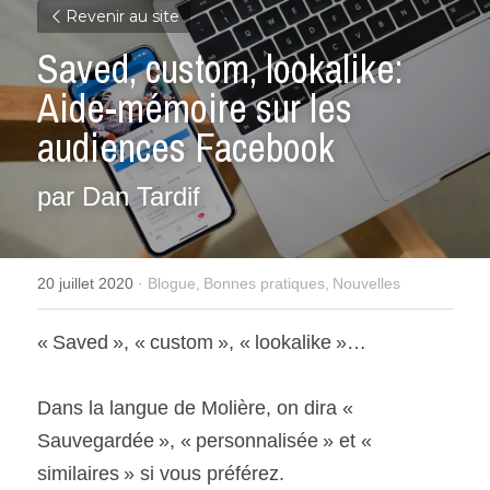
Revenir au site
Saved, custom, lookalike: 
Aide-mémoire sur les 
audiences Facebook
par Dan Tardif
20 juillet 2020
·
Blogue,
Bonnes pratiques,
Nouvelles
« Saved », « custom », « lookalike »…
Dans la langue de Molière, on dira « 
Sauvegardée », « personnalisée » et « 
similaires » si vous préférez.