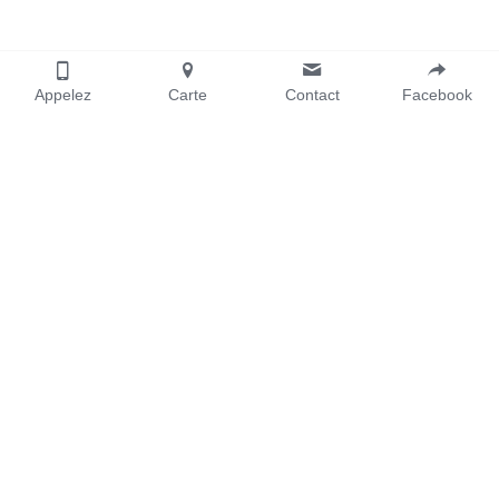
Appelez
Carte
Contact
Facebook
Pages utiles
Nos divisions
Accueil
Derrierelevolant.net
Banque de voix
SousMonToit.ca
Vidéo concessionnaires
Kréaction Média
Contactez-nous
514-266-2665
info@spkr.studio
Équipe
COPYRIGHT © 2016-2021 SPKR INC. TOUS DROITS 
RÉSERVÉS.