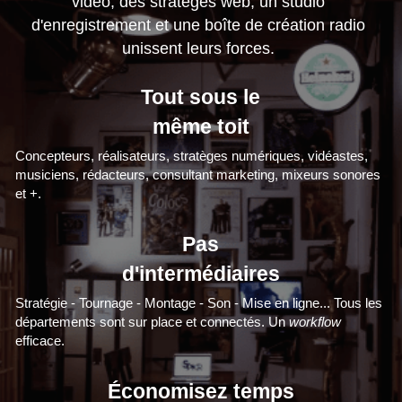
vidéo, des stratèges web, un studio 
d'enregistrement et une boîte de création radio 
unissent leurs forces. 
Tout sous le
même toit
Concepteurs, réalisateurs, stratèges numériques, vidéastes, 
musiciens, rédacteurs, consultant marketing, mixeurs sonores 
et +.
Pas
d'intermédiaires
Stratégie - Tournage - Montage - Son - Mise en ligne... Tous les 
départements sont sur place et connectés. Un 
workflow
efficace.
Économisez temps