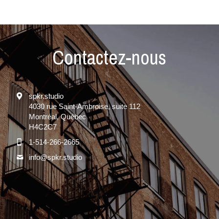
Contactez-nous
spkr.studio
4030 rue Saint-Ambroise, suite 112
Montréal, Québec
H4C2C7
1-514-266-2665
info@
spkr.studio