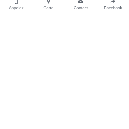
Appelez
Carte
Contact
Facebook
4030 rue St-Ambroise, #112, Montréal, Qc, H4C 2C7
Du lundi au vendredi de 9h à 17h
1-514-266-2665
info@
spkr.studio
Nom
Email